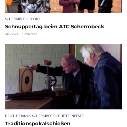
,
SCHERMBECK
SPORT
Schnuppertag beim ATC Schermbeck
40 views
1 min read
,
,
,
BRICHT
DAMM
SCHERMBECK
SCHÜTZENFESTE
Traditionspokalschießen