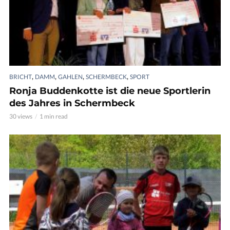
,
,
,
,
BRICHT
DAMM
GAHLEN
SCHERMBECK
SPORT
Ronja Buddenkotte ist die neue Sportlerin
des Jahres in Schermbeck
30 views
1 min read