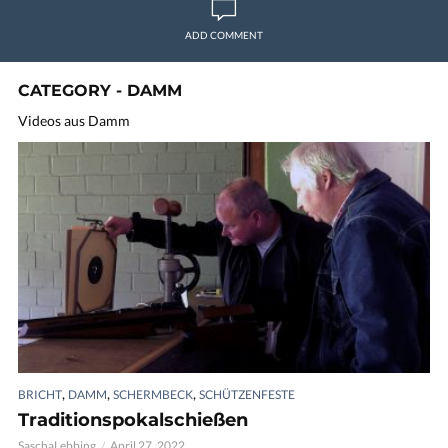
ADD COMMENT
CATEGORY - DAMM
Videos aus Damm
,
,
,
BRICHT
DAMM
SCHERMBECK
SCHÜTZENFESTE
Traditionspokalschießen
SaschaLebbing
April 27, 2022