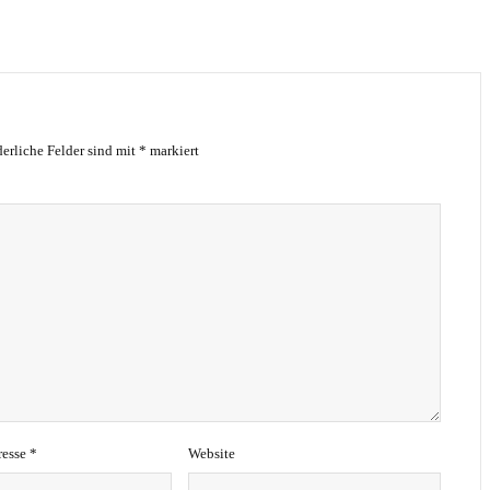
derliche Felder sind mit
*
markiert
resse
*
Website