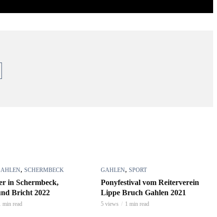
,
,
GAHLEN
SCHERMBECK
GAHLEN
SPORT
er in Schermbeck,
Ponyfestival vom Reiterverein
nd Bricht 2022
Lippe Bruch Gahlen 2021
1 min read
5 views
1 min read