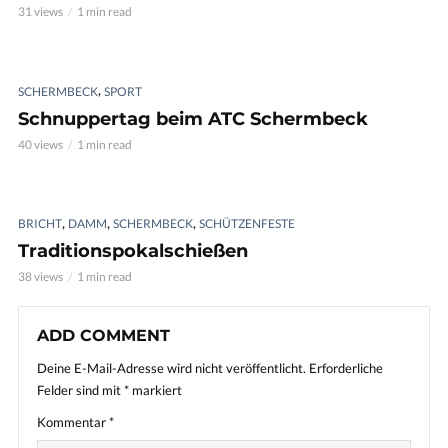
31 views
1 min read
,
SCHERMBECK
SPORT
Schnuppertag beim ATC Schermbeck
40 views
1 min read
,
,
,
BRICHT
DAMM
SCHERMBECK
SCHÜTZENFESTE
Traditionspokalschießen
38 views
1 min read
ADD COMMENT
Deine E-Mail-Adresse wird nicht veröffentlicht.
Erforderliche
Felder sind mit
*
markiert
Kommentar
*