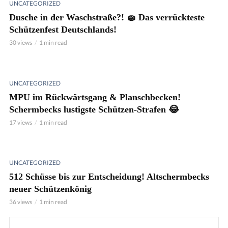
UNCATEGORIZED
Dusche in der Waschstraße?! 🧽 Das verrückteste
Schützenfest Deutschlands!
30 views
1 min read
UNCATEGORIZED
MPU im Rückwärtsgang & Planschbecken!
Schermbecks lustigste Schützen-Strafen 😂
17 views
1 min read
UNCATEGORIZED
512 Schüsse bis zur Entscheidung! Altschermbecks
neuer Schützenkönig
36 views
1 min read