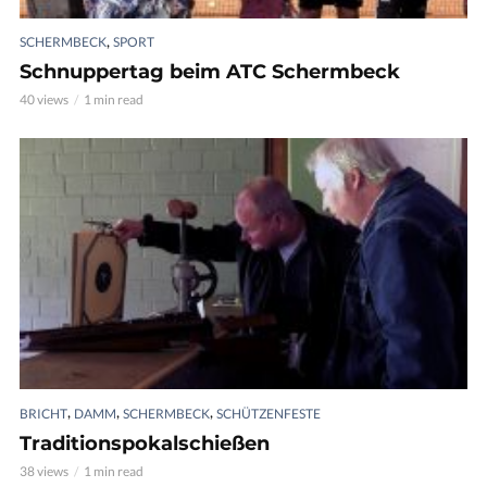
,
SCHERMBECK
SPORT
Schnuppertag beim ATC Schermbeck
40 views
1 min read
,
,
,
BRICHT
DAMM
SCHERMBECK
SCHÜTZENFESTE
Traditionspokalschießen
38 views
1 min read