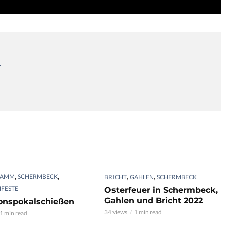
,
,
,
,
AMM
SCHERMBECK
BRICHT
GAHLEN
SCHERMBECK
FESTE
Osterfeuer in Schermbeck,
Gahlen und Bricht 2022
ionspokalschießen
34 views
1 min read
1 min read