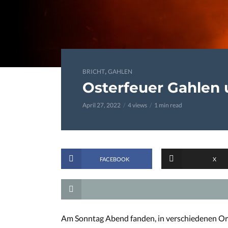
,
BRICHT
GAHLEN
Osterfeuer Gahlen 
April 27, 2022
4 views
1 min read
FACEBOOK
X
Am Sonntag Abend fanden, in verschiedenen Orts