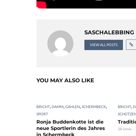
SASCHALEBBING
VIEW ALL POSTS
YOU MAY ALSO LIKE
,
,
,
,
,
BRICHT
DAMM
GAHLEN
SCHERMBECK
BRICHT
D
SPORT
SCHÜTZEN
Ronja Buddenkotte ist die
Tradit
neue Sportlerin des Jahres
38 views
in Schermbeck