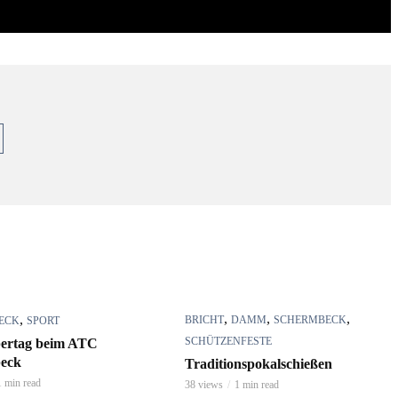
,
,
,
,
BRICHT
DAMM
SCHERMBECK
ECK
SPORT
SCHÜTZENFESTE
ertag beim ATC
eck
Traditionspokalschießen
1 min read
38 views
1 min read