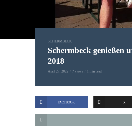
SCHERMBECK
Schermbeck genießen u
2018
April 27, 2022
7 views
1 min read
FACEBOOK
X