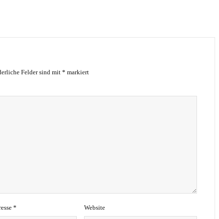
derliche Felder sind mit
*
markiert
resse
*
Website