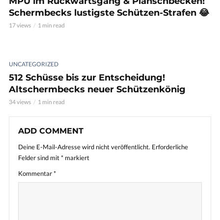
MPU im Rückwärtsgang & Planschbecken!
Schermbecks lustigste Schützen-Strafen 😂
17 views
1 min read
UNCATEGORIZED
512 Schüsse bis zur Entscheidung!
Altschermbecks neuer Schützenkönig
34 views
1 min read
ADD COMMENT
Deine E-Mail-Adresse wird nicht veröffentlicht.
Erforderliche
Felder sind mit
*
markiert
Kommentar
*