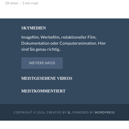
28 views
1 min read
SKYMEDIEN
Imagefilm, Werbefilm, redaktioneller Film,
Dokumentation oder Computeranimation. Hier
sind Sie genau richtig..
WEITERE INFOS
MEISTGESEHENE VIDEOS
MEISTKOMMENTIERT
COPYRIGHT © 2026. CREATED BY
SL
. POWERED BY
WORDPRESS
.