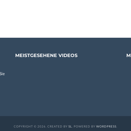
MEISTGESEHENE VIDEOS
M
Sie
COPYRIGHT © 2026. CREATED BY
SL
. POWERED BY
WORDPRESS
.