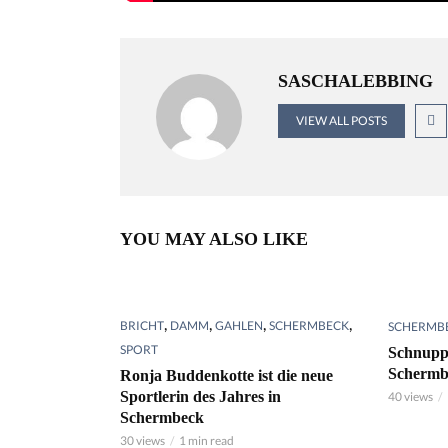
SASCHALEBBING
VIEW ALL POSTS
YOU MAY ALSO LIKE
,
,
,
,
BRICHT
DAMM
GAHLEN
SCHERMBECK
SCHERMB
SPORT
Schnupp
Schermb
Ronja Buddenkotte ist die neue
Sportlerin des Jahres in
40 views
Schermbeck
30 views
1 min read