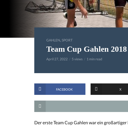
,
GAHLEN
SPORT
Team Cup Gahlen 2018
April 27, 2022
5 views
1 min read
FACEBOOK
X
Der erste Team Cup Gahlen war ein großartiger 