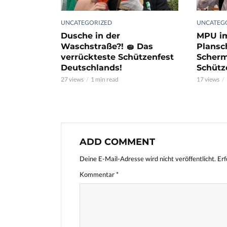
UNCATEGORIZED
UNCATEG
Dusche in der
MPU i
Waschstraße?! 🧽 Das
Plansc
verrückteste Schützenfest
Scherm
Deutschlands!
Schütz
27 views
1 min read
17 views
ADD COMMENT
Deine E-Mail-Adresse wird nicht veröffentlicht.
Erf
Kommentar
*