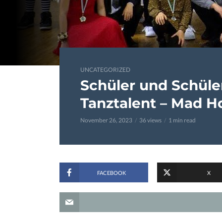
UNCATEGORIZED
Schüler und Schüle
Tanztalent – Mad H
November 26, 2023
36 views
1 min read
FACEBOOK
X