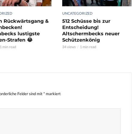
ORIZED
UNCATEGORIZED
m Rückwärtsgang &
512 Schüsse bis zur
hbecken!
Entscheidung!
becks lustigste
Altschermbecks neuer
en-Strafen 😂
Schützenkönig
1 min read
34 views
1 min read
orderliche Felder sind mit
*
markiert