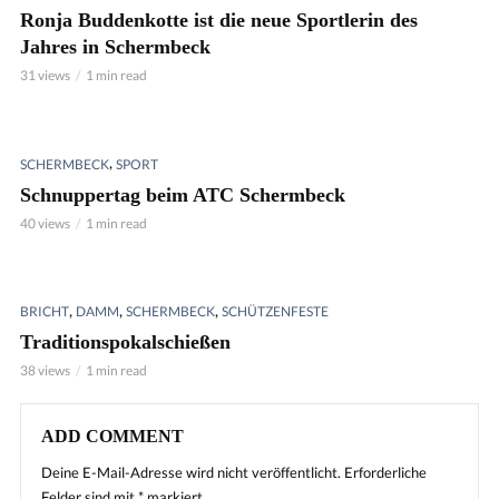
Ronja Buddenkotte ist die neue Sportlerin des
Jahres in Schermbeck
31 views
1 min read
,
SCHERMBECK
SPORT
Schnuppertag beim ATC Schermbeck
40 views
1 min read
,
,
,
BRICHT
DAMM
SCHERMBECK
SCHÜTZENFESTE
Traditionspokalschießen
38 views
1 min read
ADD COMMENT
Deine E-Mail-Adresse wird nicht veröffentlicht.
Erforderliche
Felder sind mit
*
markiert